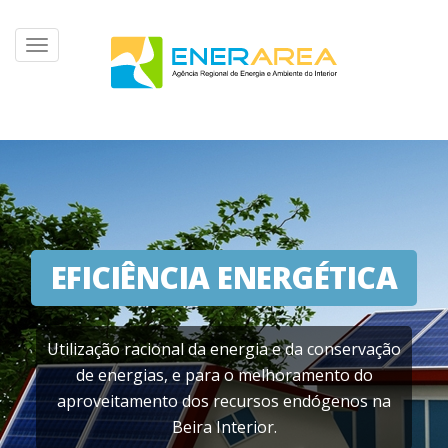
Toggle
navigation
EFICIÊNCIA ENERGÉTICA
Utilização racional da energia e da conservação
de energias, e para o melhoramento do
aproveitamento dos recursos endógenos na
Beira Interior.