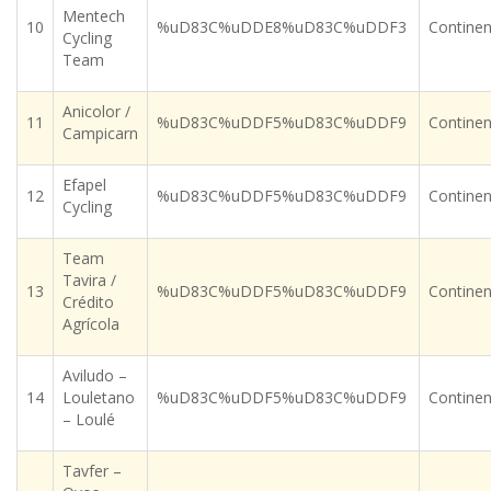
Mentech
10
%uD83C%uDDE8%uD83C%uDDF3
Continen
Cycling
Team
Anicolor /
11
%uD83C%uDDF5%uD83C%uDDF9
Continen
Campicarn
Efapel
12
%uD83C%uDDF5%uD83C%uDDF9
Continen
Cycling
Team
Tavira /
13
%uD83C%uDDF5%uD83C%uDDF9
Continen
Crédito
Agrícola
Aviludo –
14
Louletano
%uD83C%uDDF5%uD83C%uDDF9
Continen
– Loulé
Tavfer –