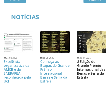
NOTÍCIAS
04-08-2026
21-05-2026
20-04-2026
Excelência
Conheça as
8 Edição do
organizativa da
Etapas do Grande
Grande Prémio
AMCB e da
Prémio
Internacional das
ENERAREA
Internacional
Beiras e Serra da
reconhecida pela
Beiras e Serra da
Estrela
UCI
Estrela