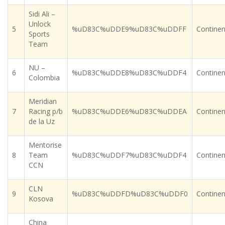
Sidi Ali –
Unlock
5
%uD83C%uDDE9%uD83C%uDDFF
Continen
Sports
Team
NU –
6
%uD83C%uDDE8%uD83C%uDDF4
Continen
Colombia
Meridian
7
Racing p/b
%uD83C%uDDE6%uD83C%uDDEA
Continen
de la Uz
Mentorise
8
Team
%uD83C%uDDF7%uD83C%uDDF4
Continen
CCN
CLN
9
%uD83C%uDDFD%uD83C%uDDF0
Continen
Kosova
China