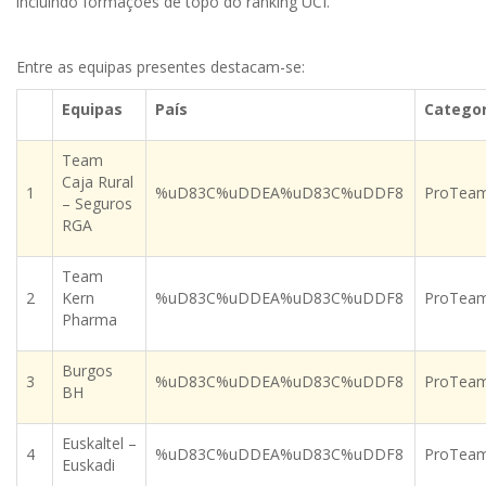
incluindo formações de topo do ranking UCI.
Entre as equipas presentes destacam-se:
Equipas
País
Categor
Team
Caja Rural
1
%uD83C%uDDEA%uD83C%uDDF8
ProTea
– Seguros
RGA
Team
2
Kern
%uD83C%uDDEA%uD83C%uDDF8
ProTea
Pharma
Burgos
3
%uD83C%uDDEA%uD83C%uDDF8
ProTea
BH
Euskaltel –
4
%uD83C%uDDEA%uD83C%uDDF8
ProTea
Euskadi