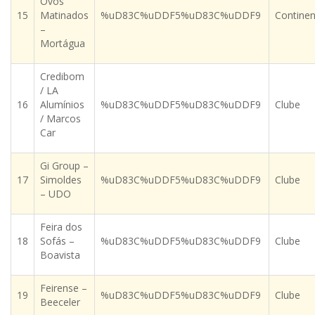
Ovos
15
Matinados
%uD83C%uDDF5%uD83C%uDDF9
Continen
–
Mortágua
Credibom
/ LA
16
Alumínios
%uD83C%uDDF5%uD83C%uDDF9
Clube
/ Marcos
Car
Gi Group –
17
Simoldes
%uD83C%uDDF5%uD83C%uDDF9
Clube
– UDO
Feira dos
18
Sofás –
%uD83C%uDDF5%uD83C%uDDF9
Clube
Boavista
Feirense –
19
%uD83C%uDDF5%uD83C%uDDF9
Clube
Beeceler