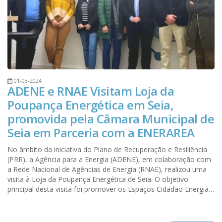
01-03-2024
ADENE e RNAE Visitam Loja da
Poupança Energética em Seia,
promovida pela Câmara Municipal de
Seia em Parceria com a ENERAREA
No âmbito da iniciativa do Plano de Recuperação e Resiliência
(PRR), a Agência para a Energia (ADENE), em colaboração com
a Rede Nacional de Agências de Energia (RNAE), realizou uma
visita à Loja da Poupança Energética de Seia. O objetivo
principal desta visita foi promover os Espaços Cidadão Energia e
identificar potenciais locais para integrar o projeto piloto.