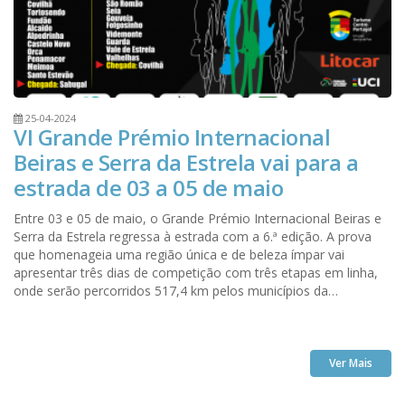
25-04-2024
VI Grande Prémio Internacional
Beiras e Serra da Estrela vai para a
estrada de 03 a 05 de maio
Entre 03 e 05 de maio, o Grande Prémio Internacional Beiras e
Serra da Estrela regressa à estrada com a 6.ª edição. A prova
que homenageia uma região única e de beleza ímpar vai
apresentar três dias de competição com três etapas em linha,
onde serão percorridos 517,4 km pelos municípios da
Associação de Municípios da Cova da Beira (AMCB), a quem
pertence a organização da prova, em conjunto com a
ENERAREA - Agência Regional de Energia e Ambiente do
Interior.
Ver Mais