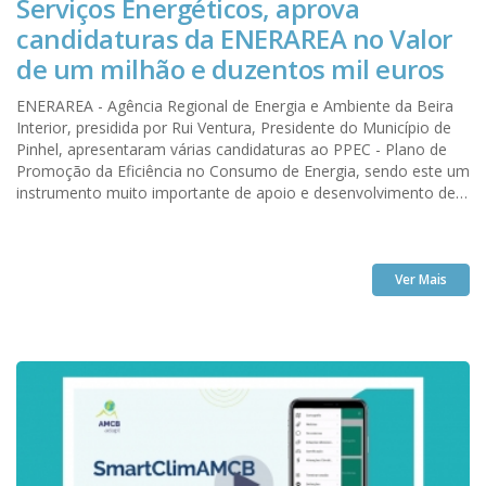
Serviços Energéticos, aprova
candidaturas da ENERAREA no Valor
de um milhão e duzentos mil euros
ENERAREA - Agência Regional de Energia e Ambiente da Beira
Interior, presidida por Rui Ventura, Presidente do Município de
Pinhel, apresentaram várias candidaturas ao PPEC - Plano de
Promoção da Eficiência no Consumo de Energia, sendo este um
instrumento muito importante de apoio e desenvolvimento de
projetos de eficiência energética, concebido no âmbito da
regulação económica e que a lei acolheu e consagrou como
medida de política pública, com o objetivo de promover a
eficiência no consumo de energia elétrica e de gás natural.
Ver Mais