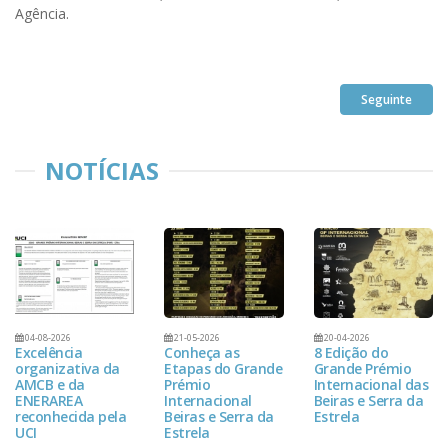
Agência.
Seguinte
NOTÍCIAS
04-08-2026
21-05-2026
20-04-2026
Excelência
Conheça as
8 Edição do
organizativa da
Etapas do Grande
Grande Prémio
AMCB e da
Prémio
Internacional das
ENERAREA
Internacional
Beiras e Serra da
reconhecida pela
Beiras e Serra da
Estrela
UCI
Estrela