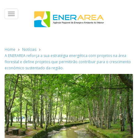
Toggle
navigation
Home
Notícias
A ENERAREA reforça a sua estratégia energética com projetos na área
florestal e define projetos que permitirão contribuir para o crescimento
económico sustentado da região.